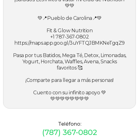
💚💚
💚📍Pueblo de Carolina📍💚
Fit & Glow Nutrition
+1 787-367-0802
https://maps.app.goo.gl/3uYFTQJBMKNeTgqZ9
Pasa por tus Batidos, Mega Té, Detox, Limonadas,
Yogurt, Horchata, Waffles, Avena, Snacks
favoritos 🥰
¡Comparte para llegar a más personas!
Cuento con su infinito apoyo 💚
💚💚💚💚💚💚💚💚
Teléfono:
(787) 367-0802