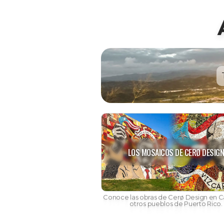
LOS MOSAICOS DE CERØ DESIG
Conoce las obras de Cerø Design en Ca
otros pueblos de Puerto Rico.