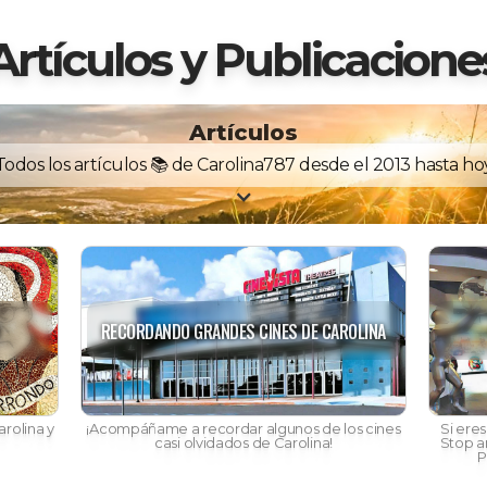
Artículos y Publicacione
Artículos
Todos los artículos 📚 de Carolina787 desde el 2013 hasta ho
N
RECORDANDO GRANDES CINES DE CAROLINA
rolina y
¡Acompáñame a recordar algunos de los cines
Si ere
casi olvidados de Carolina!
Stop a
P