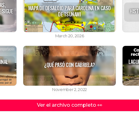
AS,
MAPA DE DESALOJO PARA CAROLINA EN CASO
E SIGUE
HIST
DE TSUNAMI
March 20, 2026
INAL
LAGU
¿QUÉ PASÓ CON GABRIELA?
November 2, 2022
Ver el archivo completo 👀