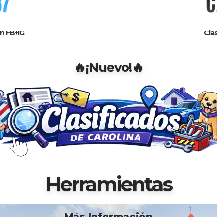
n FB+IG
Clas
🔥¡Nuevo!🔥
Herramientas
Más Información