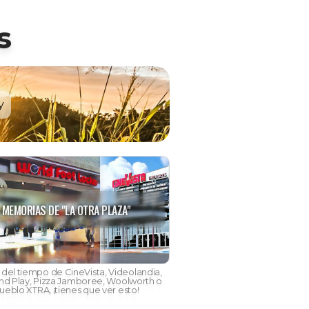
s
y
MEMORIAS DE "LA OTRA PLAZA"
s del tiempo de CineVista, Videolandia,
nd Play, Pizza Jamboree, Woolworth o
ueblo XTRA, ¡tienes que ver esto!