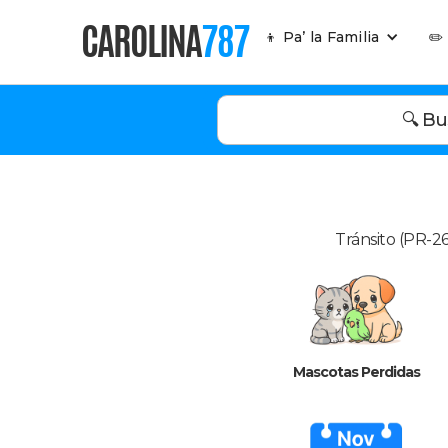
CAROLINA
787
👦 Pa’ la Familia
✏️
🔍 Bu
Tránsito (PR-26
Mascotas Perdidas