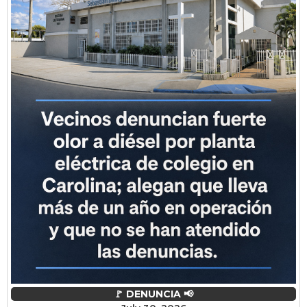
🚩 DENUNCIA 📢