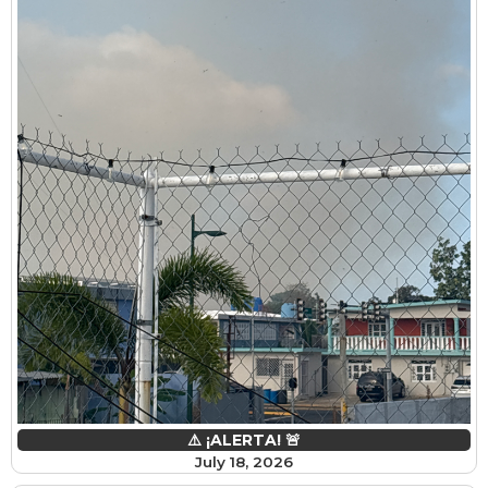
⚠️ ¡ALERTA! 🚨
July 18, 2026