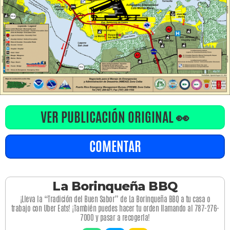
VER PUBLICACIÓN ORIGINAL 👀
COMENTAR
La Borinqueña BBQ
¡Lleva la “Tradición del Buen Sabor” de La Borinqueña BBQ a tu casa o
trabajo con Uber Eats! ¡También puedes hacer tu orden llamando al 787-276-
7000 y pasar a recogerla!