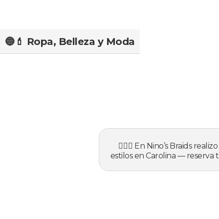
🔵💄 Ropa, Belleza y Moda
💇🏽‍♀️ En Nino’s Braids reali
estilos en Carolina — reserva 