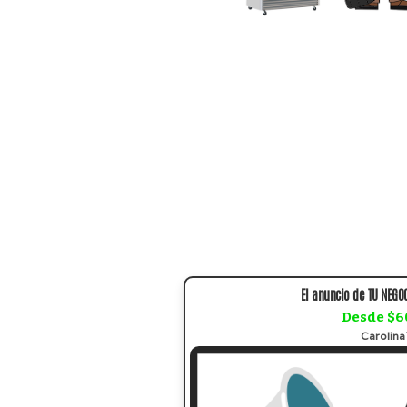
El anuncio de TU NEGOC
Desde $6
Carolin