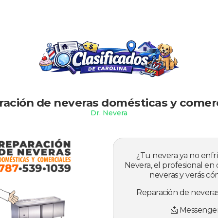
Slide 1 of 2.
ración de neveras domésticas y comerc
Dr. Nevera
¿Tu nevera ya no enfrí
Nevera, el profesional en
neveras y verás có
Reparación de neveras
📩 Messenger