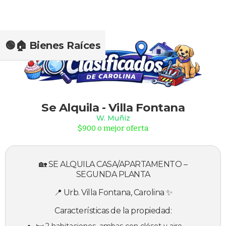
🟢🏠 Bienes Raíces
Slide 2 of 2.
Se Alquila - Villa Fontana
W. Muñiz
$900 o mejor oferta
🏡 SE ALQUILA CASA/APARTAMENTO –
SEGUNDA PLANTA
📍 Urb. Villa Fontana, Carolina ✨
Características de la propiedad:
🛏️ 2 habitaciones, ambas con clóset y aire