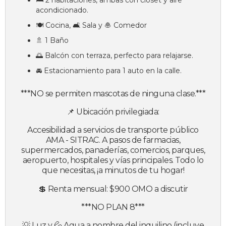
acondicionado.
🍽️ Cocina, 🛋️ Sala y 🧆 Comedor
🚿 1 Baño
🌅 Balcón con terraza, perfecto para relajarse.
🚘 Estacionamiento para 1 auto en la calle.
***NO se permiten mascotas de ninguna clase.***
📌 Ubicación privilegiada:
Accesibilidad a servicios de transporte público
AMA - SITRAC. A pasos de farmacias,
supermercados, panaderías, comercios, parques,
aeropuerto, hospitales y vías principales. Todo lo
que necesitas, ¡a minutos de tu hogar!
💲 Renta mensual: $900 OMO a discutir
***NO PLAN 8***
💡 Luz y 💦 Agua a nombre del inquilino (incluye