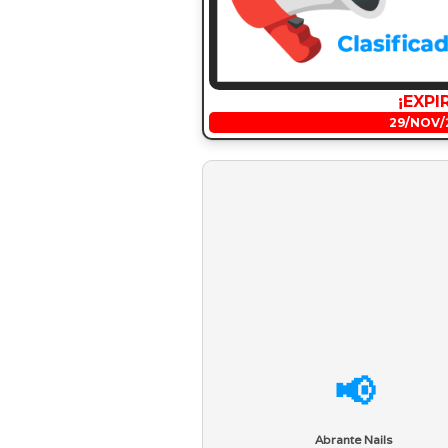
¡EXPI
29/NOV/
📢
Abrante Nails