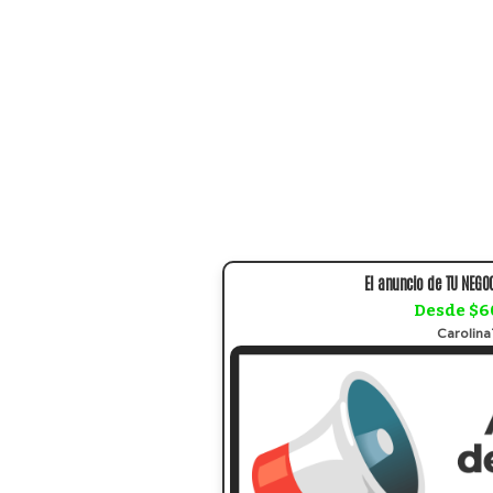
El anuncio de TU NEGOC
Desde $6
Carolin