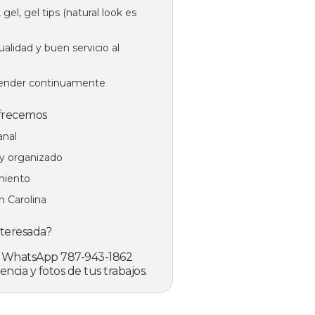
 gel, gel tips (natural look es
alidad y buen servicio al
render continuamente
frecemos
anal
 y organizado
miento
n Carolina
nteresada?
o WhatsApp 787-943-1862
ncia y fotos de tus trabajos.