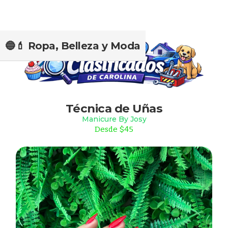
🔵💄 Ropa, Belleza y Moda
Slide 2 of 2.
Técnica de Uñas
Manicure By Josy
Desde $45