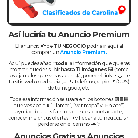
Así luciría tu Anuncio Premium
El anuncio 📢 de
TU NEGOCIO
podría ir aquí al
comprar un
Anuncio Premium.
Aquí puedes añadir
toda
la información que quieras
mostrar; puedes subir
hasta 11 imágenes
🖼️ (como
los ejemplos que verás abajo ⬇), poner el link 🔗🌐 de
tu sitio web o red social, el 📞 teléfono, el pin 📍 (GPS)
de tu negocio, etc.
Toda esa información se usará en los botones 🟩🟥🟦
que ves abajo ⬇️ (“Llamar”, “Ver mapa” y “Enlace”)
ayudando a tus futuros clientes a contactarte,
conocer mejor tus ofertas 👀 y llegar a tu negocio sin
perderse en el camino. 🚗✨
Anuncios Gratis vs Anuncios