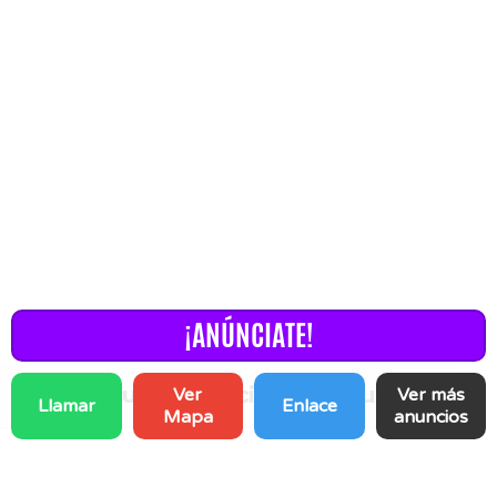
¡ANÚNCIATE!
🚗🔧 Vehículos: Servicios y Productos 🎶
Ver
Ver más
Llamar
Enlace
Mapa
anuncios