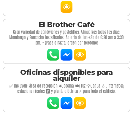
El Brother Café
Gran variedad de sándwiches y pastelillos. Almuerzos todos los días,
Mondongo y Sancocho los sábados. Abierto de lun-sáb de 6:30 am a 3:30
pm. • ¡Pasa o haz tu orden por teléfono!
Oficinas disponibles para
alquiler
✅ Incluyen: área de recepción 🛎️, cocina 🍽️, luz 💡, agua 💧, internet 🌐,
estacionamientos 🅿️ y planta eléctrica ⚡ para todo el edificio.