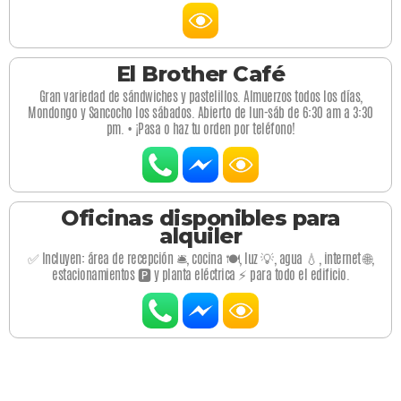
El Brother Café
Gran variedad de sándwiches y pastelillos. Almuerzos todos los días,
Mondongo y Sancocho los sábados. Abierto de lun-sáb de 6:30 am a 3:30
pm. • ¡Pasa o haz tu orden por teléfono!
Oficinas disponibles para
alquiler
✅ Incluyen: área de recepción 🛎️, cocina 🍽️, luz 💡, agua 💧, internet 🌐,
estacionamientos 🅿️ y planta eléctrica ⚡ para todo el edificio.