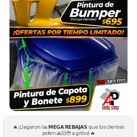
🔥 ¡Llegaron las 𝗠𝗘𝗚𝗔 𝗥𝗘𝗕𝗔𝗝𝗔𝗦 que los clientes
piden 🙏🏻🥹 a gritos! 🔥