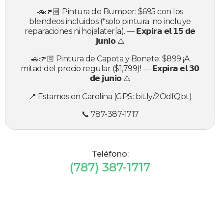
🚗👉🏻 Pintura de Bumper: $695 con los
blendeos incluidos (*solo pintura; no incluye
reparaciones ni hojalatería). — 𝗘𝘅𝗽𝗶𝗿𝗮 𝗲𝗹 𝟭𝟱 𝗱𝗲
𝗷𝘂𝗻𝗶𝗼 ⚠️
🚗👉🏻 Pintura de Capota y Bonete: $899 ¡A
mitad del precio regular ($1,799)! — 𝗘𝘅𝗽𝗶𝗿𝗮 𝗲𝗹 𝟯𝟬
𝗱𝗲 𝗷𝘂𝗻𝗶𝗼 ⚠️
📍 Estamos en Carolina (GPS: bit.ly/2OdfQbt)
📞 787-387-1717
Teléfono:
(787) 387-1717