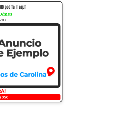
IO podría ir aquí
0/mes
a787
RA!
2050