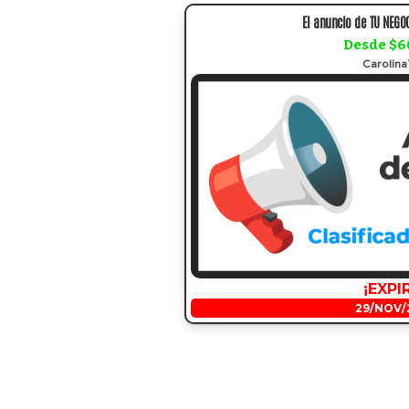
El anuncio de TU NEGOC
Desde $6
Carolin
¡EXPI
29/NOV/