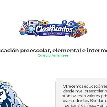
Slide 2 of 2.
cación preescolar, elemental e interm
Colegio Amarileen
Ofrecemos educación en 
desde nivel preescolar h
promoviendo valores, prin
los estudiantes. Brindam
personal cariñoso y enf