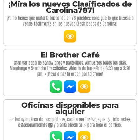
¡Mira los nuevos Clasificados de
Carolina787!
¡Ya no tienes que matarte buscando en 78 pueblos; consigue lo que buscas o
vende fácilmente en los nuevos Clasificados de Carolina!
El Brother Café
Gran variedad de sándwiches y pastelillos. Almuerzos todos los días,
Mondongo y Sancocho los sábados. Abierto de lun-sáb de 6:30 am a 3:30
pm. • ¡Pasa o haz tu orden por teléfono!
Oficinas disponibles para
alquiler
✅ Incluyen: área de recepción 🛎️, cocina 🍽️, luz 💡, agua 💧, internet 🌐,
estacionamientos 🅿️ y planta eléctrica ⚡ para todo el edificio.