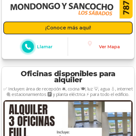
¡Conoce más aquí!
Llamar
Ver Mapa
Oficinas disponibles para
alquiler
✅ Incluyen: área de recepción 🛎️, cocina 🍽️, luz 💡, agua 💧, internet
🌐, estacionamientos 🅿️ y planta eléctrica ⚡ para todo el edificio.