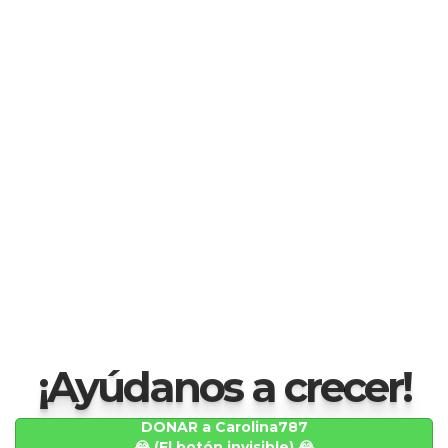
¡Ayúdanos a crecer!
DONAR a Carolina787
😂 (El botón invisible) 😂