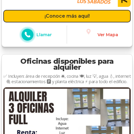
¡Conoce más aquí!
Llamar
Ver Mapa
Oficinas disponibles para
alquiler
✅ Incluyen: área de recepción 🛎️, cocina 🍽️, luz 💡, agua 💧, internet
🌐, estacionamientos 🅿️ y planta eléctrica ⚡ para todo el edificio.