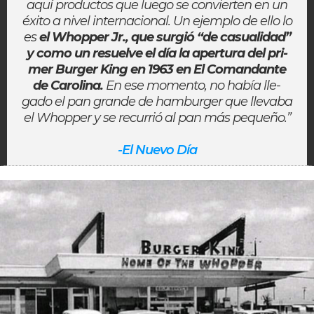
aquí pro­duc­tos que lue­go se con­vier­ten en un
éxi­to a ni­vel internacional. Un ejem­plo de ello lo
es
el Whop­per Jr., que sur­gió “de ca­sua­li­dad”
y co­mo un re­suel­ve el día la aper­tu­ra del pri­
mer Burger King en 1963 en El Co­man­dan­te
de Ca­ro­li­na.
En ese mo­men­to, no ha­bía lle­
gado el pan gran­de de ham­bur­ger que lle­va­ba
el Whop­per y se re­cu­rrió al pan más pe­que­ño.”
-El Nuevo Día