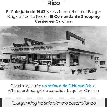
Rico
El
11 de julio de 1963,
se estableció el primer Burger
King de Puerto Rico en
El Comandante Shopping
Center en Carolina.
Por cierto, según
un artículo de El Nuevo Día,
el
Whopper Jr. surgió de casualidad, aquí en Carolina:
“Burger King ha si­do pio­ne­ro desa­rro­llan­do