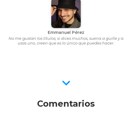
Emmanuel Pérez
No me gustan los títulos; si dices muchos, suena a guille y si
usas uno, creen que es lo único que puedes hacer.
Comentarios