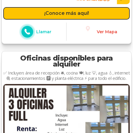
¡Conoce más aquí!
Llamar
Ver Mapa
Oficinas disponibles para
alquiler
✅ Incluyen: área de recepción 🛎️, cocina 🍽️, luz 💡, agua 💧, internet
🌐, estacionamientos 🅿️ y planta eléctrica ⚡ para todo el edificio.