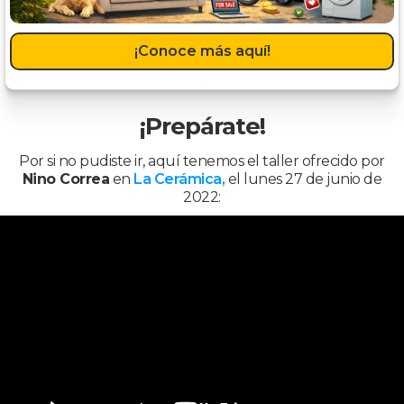
¡Conoce más aquí!
¡Prepárate!
Por si no pudiste ir, aquí tenemos el taller ofrecido por
Nino Correa
en
La Cerámica,
el lunes 27 de junio de
2022: