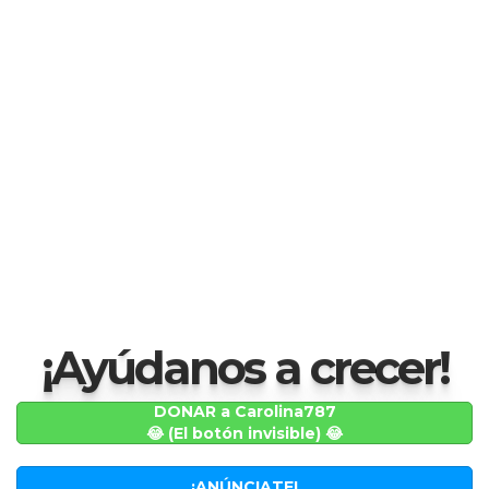
¡Ayúdanos a crecer!
DONAR a Carolina787
😂 (El botón invisible) 😂
¡ANÚNCIATE!