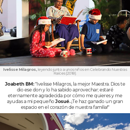
Ivelisse Milagros,
leyendo junto a unos niños en Celebrando Nuestras
Raíces (2018).
Joabeth BM:
"Ivelisse Milagros, la mejor Maestra. Dios te
dio ese don y lo ha sabido aprovechar; estaré
eternamente agradecida por cómo me quieres y me
ayudas a mi pequeño
Josué.
¡Te haz ganado un gran
espacio en el corazón de nuestra familia!"