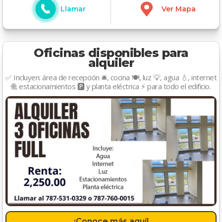
Llamar
Ver Mapa
Oficinas disponibles para
alquiler
✅ Incluyen: área de recepción 🛎️, cocina 🍽️, luz 💡, agua 💧, internet
🌐, estacionamientos 🅿️ y planta eléctrica ⚡ para todo el edificio.
¡Conoce más aquí!