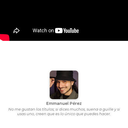
Emmanuel Pérez
No me gustan los títulos; si dices muchos, suena a guille y si
usas uno, creen que es lo único que puedes hacer.