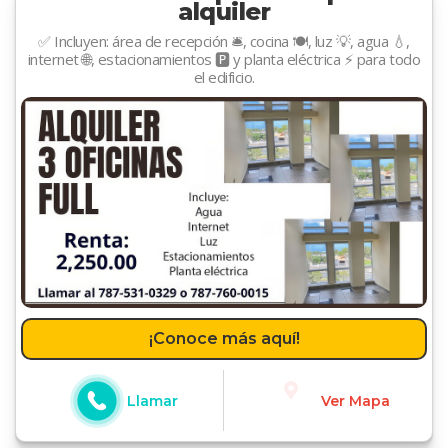
alquiler
✅ Incluyen: área de recepción 🛎️, cocina 🍽️, luz 💡, agua 💧,
internet 🌐, estacionamientos 🅿️ y planta eléctrica ⚡ para todo
el edificio.
¡Conoce más aquí!
Llamar
Ver Mapa