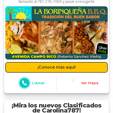
llamando al 787-276-7000 y pasar a recogerla!
¡Conoce más aquí!
Llamar
Ver Mapa
¡Mira los nuevos Clasificados
de Carolina787!