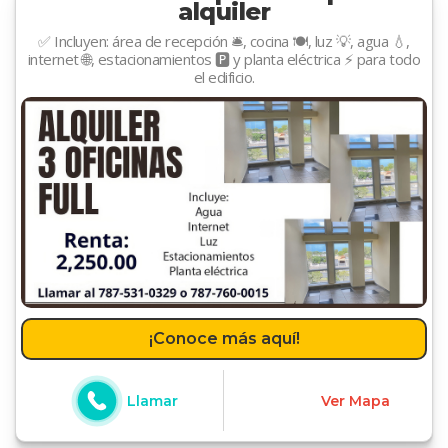
alquiler
✅ Incluyen: área de recepción 🛎️, cocina 🍽️, luz 💡, agua 💧,
internet 🌐, estacionamientos 🅿️ y planta eléctrica ⚡ para todo
el edificio.
¡Conoce más aquí!
Llamar
Ver Mapa