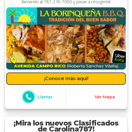
llamando al 787-276-7000 y pasar a recogerla!
¡Conoce más aquí!
Llamar
Ver Mapa
¡Mira los nuevos Clasificados
de Carolina787!