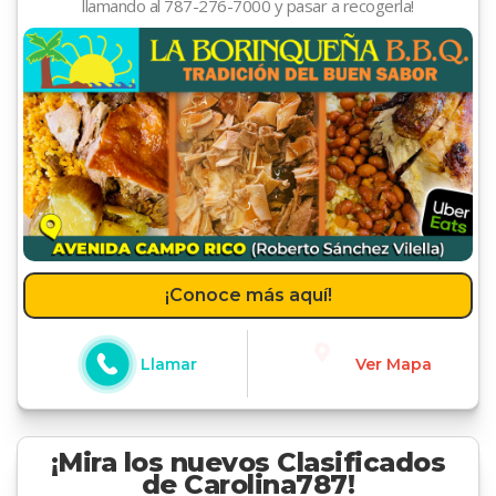
llamando al 787-276-7000 y pasar a recogerla!
¡Conoce más aquí!
Llamar
Ver Mapa
¡Mira los nuevos Clasificados
de Carolina787!