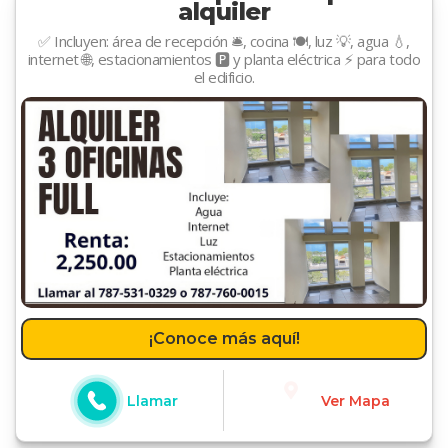
alquiler
✅ Incluyen: área de recepción 🛎️, cocina 🍽️, luz 💡, agua 💧,
internet 🌐, estacionamientos 🅿️ y planta eléctrica ⚡ para todo
el edificio.
¡Conoce más aquí!
Llamar
Ver Mapa