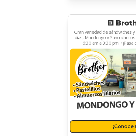
El Brot
Gran variedad de sándwiches y p
días, Mondongo y Sancocho los 
6:30 am a 3:30 pm. • ¡Pasa 
¡Conoce 