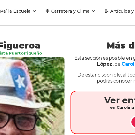
 Pa’ la Escuela
🛑 Carretera y Clima
📝 Artículos y
Figueroa
Más d
ista Puertorriqueño
Esta sección es posible en 
López,
de
Carol
De estar disponible, al to
podrás conocer m
Ver en
en Carolin