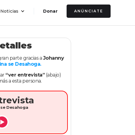
 Noticias
Donar
ANÚNCIATE
etalles
gran parte gracias a
Johanny
ina se Desahoga.
car
“ver entrevista”
(abajo)
ás a esta persona.
trevista
a se Desahoga