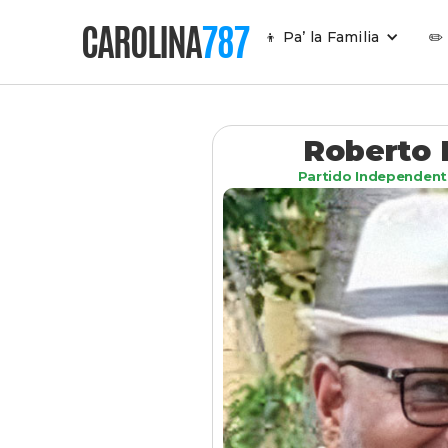
CAROLINA
787
👦 Pa’ la Familia
✏️
Roberto 
Partido Independent