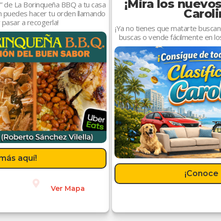
¡Mira los nuevo
or” de La Borinqueña BBQ a tu casa
Carol
n puedes hacer tu orden llamando
pasar a recogerla!
¡Ya no tienes que matarte buscan
buscas o vende fácilmente en los
más aquí!
¡Conoce 
Ver Mapa