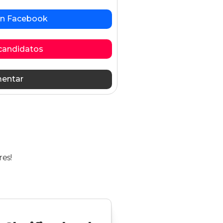
 en Facebook
candidatos
entar
res!