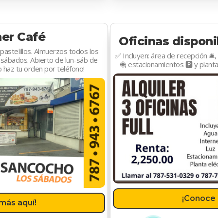
her Café
Oficinas disponi
astelillos. Almuerzos todos los
✅ Incluyen: área de recepción 🛎️, 
sábados. Abierto de lun-sáb de
🌐, estacionamientos 🅿️ y planta
o haz tu orden por teléfono!
¡Conoce 
más aquí!