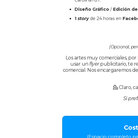
Carolina787.
Diseño Gráfico
/
Edición d
1
story
de 24 horas en
Faceb
(Opcional, p
Los artes muy comerciales, por 
usar un
flyer
publicitario, t
comercial. Nos encargaremos de re
💁 Claro, 
Si pre
Cos
(Espacio completo par