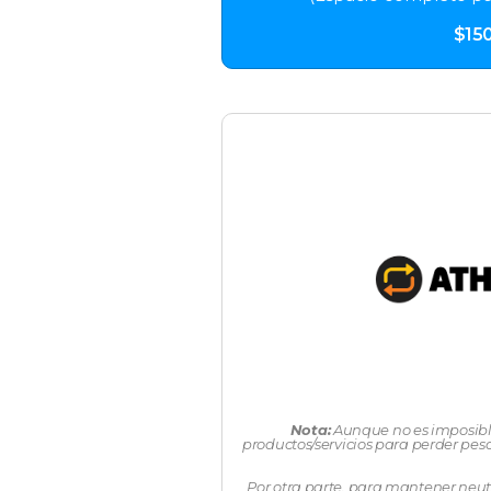
$15
Nota:
Aunque no es imposible 
productos/servicios para perder peso
Por otra parte, para mantener neut