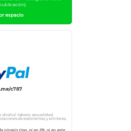
ublicación).
or espacio
l.me/c787
e alcohol, tabaco, sexualidad,
icaciones de estos temas y similares,
 ningún tipo, ni en FB, ni en este