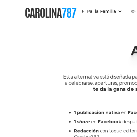
CAROLINA
787
👦 Pa’ la Familia
✏️
Esta alternativa está diseñada pa
a celebrarse, aperturas, promoci
te da la gana de
1 publicación nativa
en
Fac
1
share
en
Facebook
despué
Redacción
con toque editori