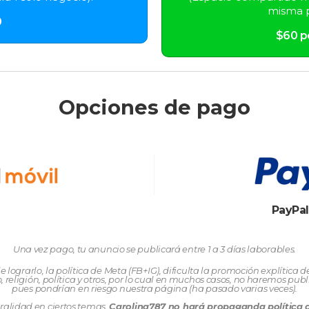
misma p
0
$60 p
Opciones de pago
PayPa
Una vez pago, tu anuncio se publicará entre 1 a 3 días laborables.
lograrlo, la política de Meta (FB+IG), dificulta la promoción explítica d
, religión, política y otros, por lo cual en muchos casos, no haremos publ
pues pondrían en riesgo nuestra página (ha pasado varias veces).
ralidad en ciertos temas,
Carolina787 no hará propaganda política de