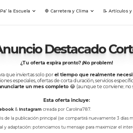
 Pa’ la Escuela
🛑 Carretera y Clima
📝 Artículos y
Anuncio Destacado Cort
¿Tu oferta expira pronto?
¡
No problem!
ra que inviertas solo por
el tiempo que realmente necesi
ones especiales, ofertas de corta duración, servicios específi
 anunciarte un mes completo
😂 (aunque te conviene; no sé
Esta oferta incluye:
ebook
&
Instagram
creada por Carolina787.
s de la publicación principal (se compartirá nuevamente 3 días m
al y adaptación: potenciamos tu mensaje para maximizar el inter