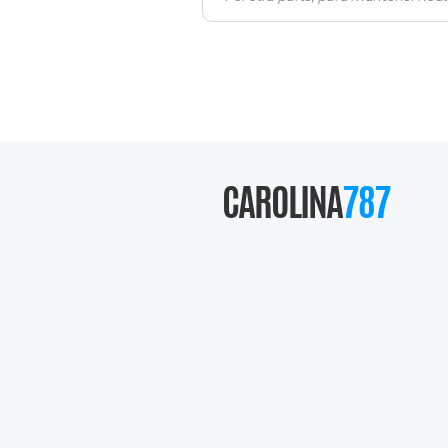
CAROLINA
787