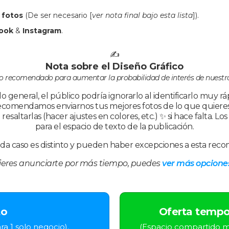
e fotos
(De ser necesario [
ver nota final bajo esta lista
]).
ook
&
Instagram
.
✍️
Nota sobre el Diseño Gráfico
ero recomendado para aumentar
la probabilidad de interés de nuestr
lo general, el público podría ignorarlo al identificarlo muy 
e recomendamos enviarnos tus mejores fotos de lo que quiere
saltarlas (hacer ajustes en colores, etc.) ✨ si hace falta. Lo
para el espacio de texto de la publicación.
cada caso es distinto y pueden haber excepciones a esta rec
fieres anunciarte por más tiempo, puedes
ver más opciones
to
Oferta tempo
a 1 solo negocio).
(Espacio compartido m