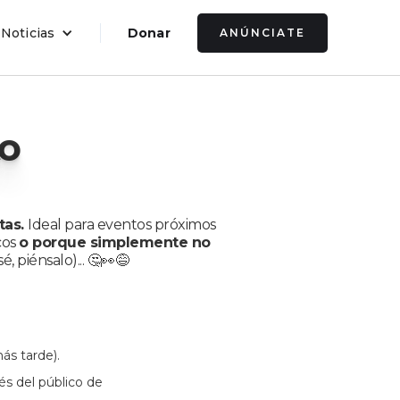
 Noticias
Donar
ANÚNCIATE
o
tas.
Ideal para eventos próximos
cos
o porque simplemente no
, piénsalo)... 🤔👀😅
ás tarde).
és del público de