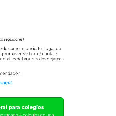
os seguidores):
rápido como anuncio. En lugar de
s promover, sin texto/montaje
s detalles del anuncio los dejamos
omendación.
 aquí.
ral para colegios
ostrando 4 colegios en una