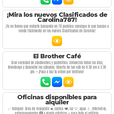
¡Mira los nuevos Clasificados de
Carolina787!
¡Ya no tienes que matarte buscando en 78 pueblos; consigue lo que buscas o
vende fácilmente en los nuevos Clasificados de Carolina!
El Brother Café
Gran variedad de sándwiches y pastelillos. Almuerzos todos los días,
Mondongo y Sancocho los sábados. Abierto de lun-sáb de 6:30 am a 3:30
pm. • ¡Pasa o haz tu orden por teléfono!
Oficinas disponibles para
alquiler
✅ Incluyen: área de recepción 🛎️, cocina 🍽️, luz 💡, agua 💧, internet 🌐,
estacionamientos 🅿️ y planta eléctrica ⚡ para todo el edificio.