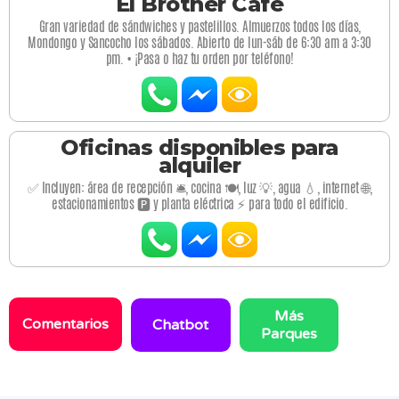
El Brother Café
Gran variedad de sándwiches y pastelillos. Almuerzos todos los días,
Mondongo y Sancocho los sábados. Abierto de lun-sáb de 6:30 am a 3:30
pm. • ¡Pasa o haz tu orden por teléfono!
Oficinas disponibles para
alquiler
✅ Incluyen: área de recepción 🛎️, cocina 🍽️, luz 💡, agua 💧, internet 🌐,
estacionamientos 🅿️ y planta eléctrica ⚡ para todo el edificio.
Más
Comentarios
Chatbot
Parques