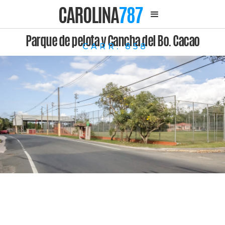
CAROLINA
787
Parque de pelota y Cancha del Bo. Cacao
CARR. 858