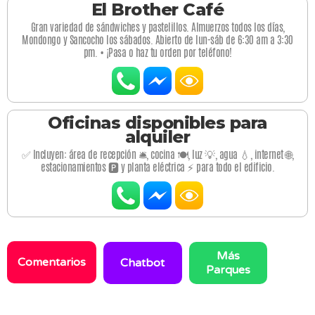
El Brother Café
Gran variedad de sándwiches y pastelillos. Almuerzos todos los días,
Mondongo y Sancocho los sábados. Abierto de lun-sáb de 6:30 am a 3:30
pm. • ¡Pasa o haz tu orden por teléfono!
Oficinas disponibles para
alquiler
✅ Incluyen: área de recepción 🛎️, cocina 🍽️, luz 💡, agua 💧, internet 🌐,
estacionamientos 🅿️ y planta eléctrica ⚡ para todo el edificio.
Más
Comentarios
Chatbot
Parques