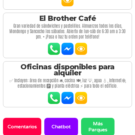
El Brother Café
Gran variedad de sándwiches y pastelillos. Almuerzos todos los días,
Mondongo y Sancocho los sábados. Abierto de lun-sáb de 6:30 am a 3:30
pm. • ¡Pasa o haz tu orden por teléfono!
Oficinas disponibles para
alquiler
✅ Incluyen: área de recepción 🛎️, cocina 🍽️, luz 💡, agua 💧, internet 🌐,
estacionamientos 🅿️ y planta eléctrica ⚡ para todo el edificio.
Más
Comentarios
Chatbot
Parques