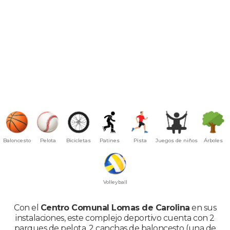
Baloncesto
Pelota
Bicicletas
Patines
Pista
Juegos de niños
Árboles
Volleyball
Con el
Centro Comunal Lomas de Carolina
en sus
instalaciones, este complejo deportivo cuenta con 2
parques de pelota, 2 canchas de baloncesto (una de