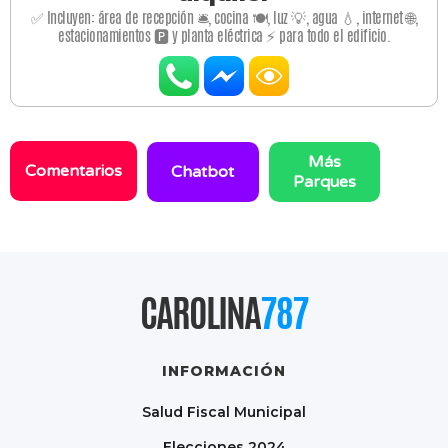
✅ Incluyen: área de recepción 🛎️, cocina 🍽️, luz 💡, agua 💧, internet 🌐,
estacionamientos 🅿️ y planta eléctrica ⚡ para todo el edificio.
Más
Comentarios
Chatbot
Parques
CAROLINA
787
INFORMACIÓN
Salud Fiscal Municipal
Elecciones 2024