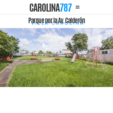
CAROLINA
787
Parque por la Av. Calderón
VILLA CAROLINA