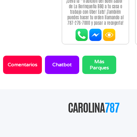
¡Lleva la “Tradición del Buen Sabor”
de La Borinqueña BBQ a tu casa o
trabajo con Uber Eats! ¡También
puedes hacer tu orden llamando al
787-276-7000 y pasar a recogerla!
Más
Comentarios
Chatbot
Parques
CAROLINA
787