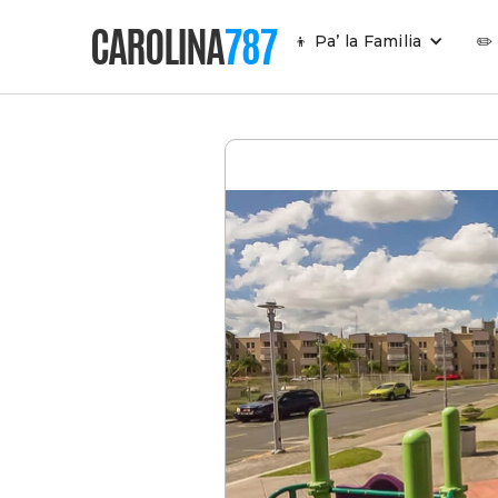
CAROLINA
787
👦 Pa’ la Familia
✏️