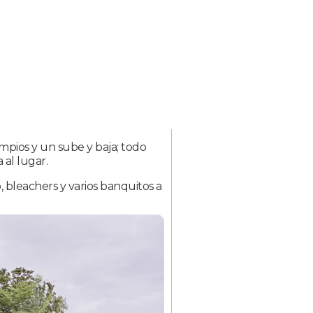
mpios y un sube y baja; todo
al lugar.
bleachers y varios banquitos a