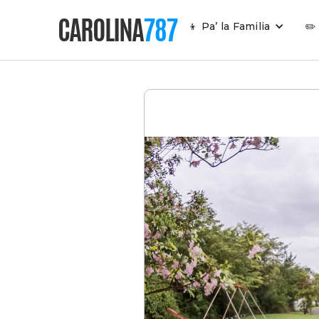
CAROLINA
787
👦 Pa’ la Familia
✏️