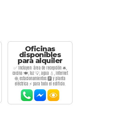
Oficinas
disponibles
para alquiler
✅ Incluyen: área de recepción 🛎️,
cocina 🍽️, luz 💡, agua 💧, internet
🌐, estacionamientos 🅿️ y planta
eléctrica ⚡ para todo el edificio.