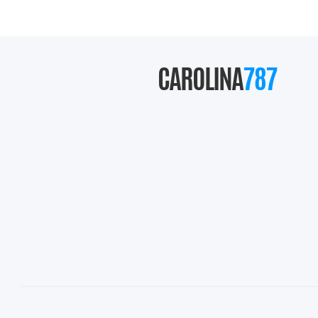
CAROLINA
787