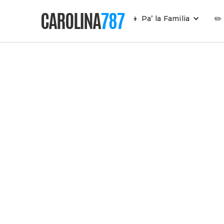
CAROLINA
787
👦 Pa’ la Familia
✏️