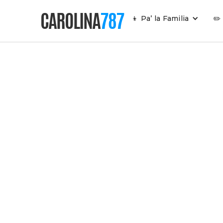
CAROLINA
787
👦 Pa’ la Familia
✏️