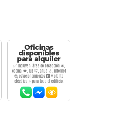
Oficinas
disponibles
para alquiler
✅ Incluyen: área de recepción 🛎️,
cocina 🍽️, luz 💡, agua 💧, internet
🌐, estacionamientos 🅿️ y planta
eléctrica ⚡ para todo el edificio.