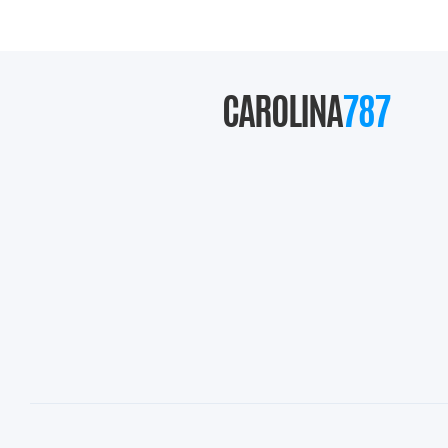
CAROLINA
787