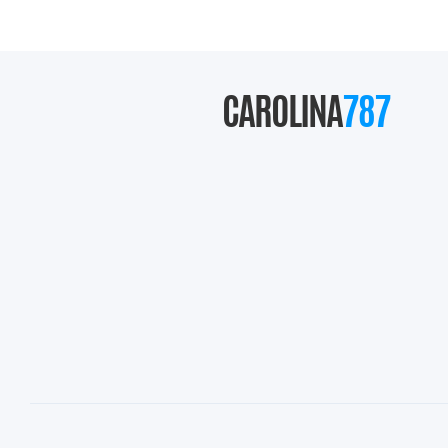
CAROLINA
787