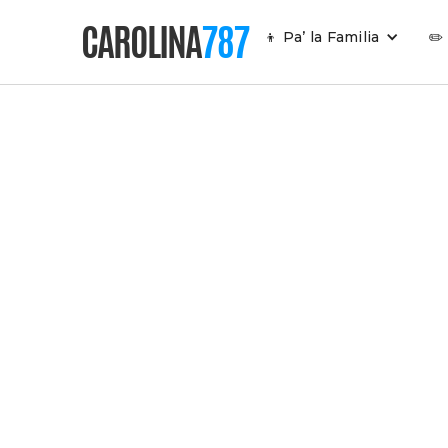
CAROLINA
787
👦 Pa’ la Familia
✏️