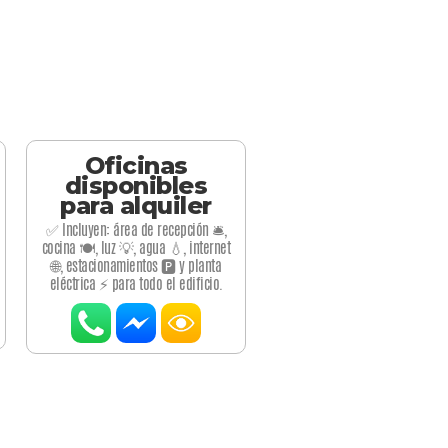
Oficinas
disponibles
para alquiler
✅ Incluyen: área de recepción 🛎️,
cocina 🍽️, luz 💡, agua 💧, internet
🌐, estacionamientos 🅿️ y planta
eléctrica ⚡ para todo el edificio.