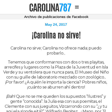
CAROLINA
787
Archivo de publicaciones de Facebook
May 24, 2017
¡Carolina no sirve!
Carolina no sirve; Carolina no ofrece nada; puedo
probarlo...
Tenemos que conformarnos con dos o tres playitas,
arrecifes y lugares como la Plaza de la Juventud en Isla
Verde y su ventolera que nunca para, El Museo del Niño
con su guille de laboratorio mezclado con zoológico...
¡Por favor! ¿A quién le importa la ciencia? Pobres niños,
¡cuánto se aburren ahí dentro!
¡Bah! Que no se me queden los supuestos “Ilustres” y
gente “conocida”: la Julia esa con sus poemitas, el
Clemente
con sus jueguitos, Vizcarrondo con su “¿y tu
agüela a'onde ejtá?”, Wilfredo Benitez... ¿Mano, por 31