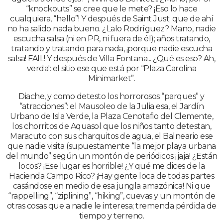
“knockouts” se cree que le mete? ¡Eso lo hace
cualquiera, “hello”! Y después de Saint Just; que de ahí
no ha salido nada bueno. ¿Lalo Rodríguez? Mano, nadie
escucha salsa (ni en PR, ni fuera de él); años tratando,
tratando y tratando para nada, ¡porque nadie escucha
salsa! FAIL! Y después de Villa Fontana... ¿Qué es eso? Ah,
verda': el sitio ese que está por “Plaza Carolina
Minimarket”.
Diache, y como detesto los horrorosos “parques” y
“atracciones”: el Mausoleo de la Julia esa, el Jardín
Urbano de Isla Verde, la Plaza Cenotafio del Clemente,
los chorritos de Aquasol que los niños tanto detestan,
Maracuto con sus charquitos de agua, el Balneario ese
que nadie visita (supuestamente “la mejor playa urbana
del mundo” según un montón de periódicos ¡jaja! ¿Están
locos? ¡Ese lugar es horrible! ¿Y qué me dices de la
Hacienda Campo Rico? ¡Hay gente loca de todas partes
casándose en medio de esa jungla amazónica! Ni que
“rappelling”, “ziplining”, “hiking”, cuevas y un montón de
otras cosas que a nadie le interesa; tremenda pérdida de
tiempo y terreno.