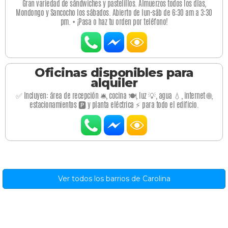
Gran variedad de sándwiches y pastelillos. Almuerzos todos los días,
Mondongo y Sancocho los sábados. Abierto de lun-sáb de 6:30 am a 3:30
pm. • ¡Pasa o haz tu orden por teléfono!
Oficinas disponibles para
alquiler
✅ Incluyen: área de recepción 🛎️, cocina 🍽️, luz 💡, agua 💧, internet 🌐,
estacionamientos 🅿️ y planta eléctrica ⚡ para todo el edificio.
Ver todos los barrios de Carolina