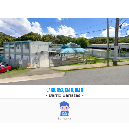
CARR. 853, KM 8, HM 8
•
Barrio Barrazas
•
Elemental