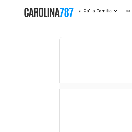
CAROLINA
787
👦 Pa’ la Familia
✏️