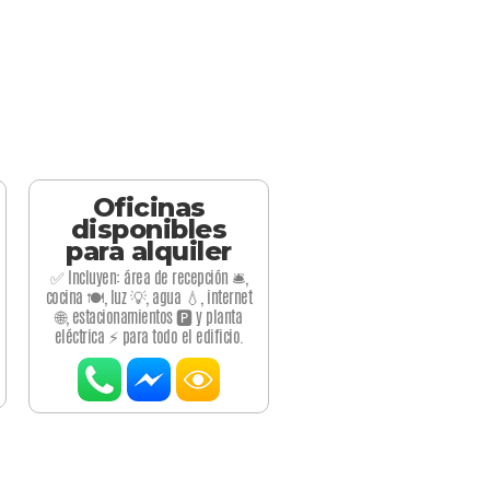
Oficinas
disponibles
para alquiler
✅ Incluyen: área de recepción 🛎️,
cocina 🍽️, luz 💡, agua 💧, internet
🌐, estacionamientos 🅿️ y planta
eléctrica ⚡ para todo el edificio.