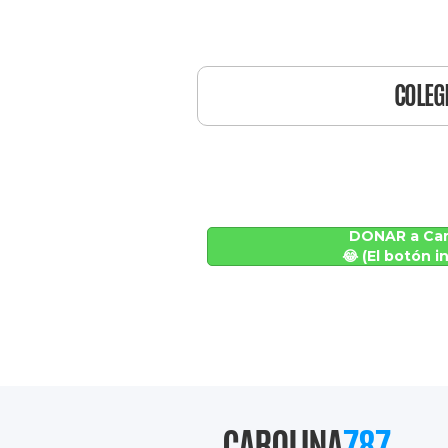
COLEG
DONAR a Car
😂 (El botón in
CAROLINA
787