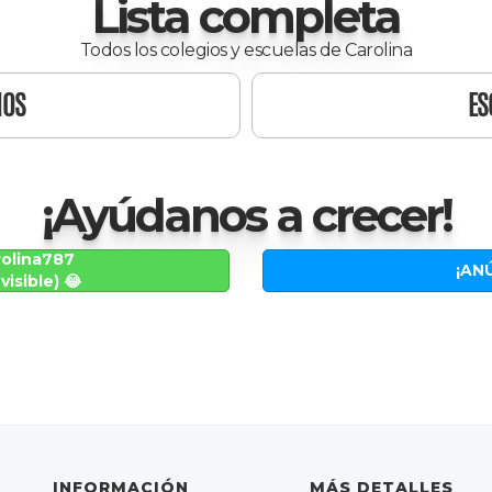
Lista completa
Todos los colegios y escuelas de Carolina
IOS
ES
¡Ayúdanos a crecer!
olina787
¡AN
visible) 😂
INFORMACIÓN
MÁS DETALLES