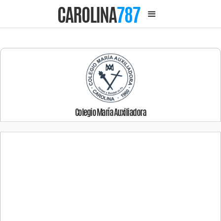
CAROLINA
787
Colegio María Auxiliadora