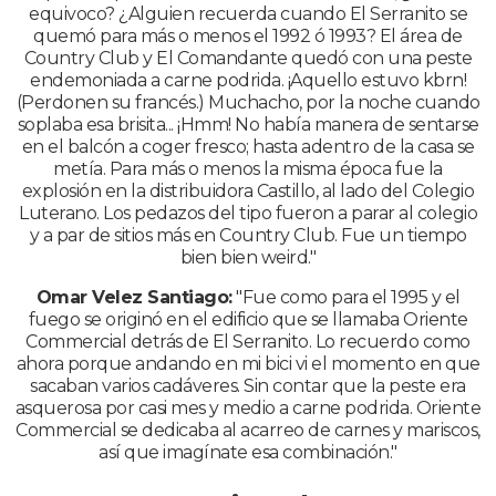
equivoco? ¿Alguien recuerda cuando El Serranito se
quemó para más o menos el 1992 ó 1993? El área de
Country Club y El Comandante quedó con una peste
endemoniada a carne podrida. ¡Aquello estuvo kbrn!
(Perdonen su francés.) Muchacho, por la noche cuando
soplaba esa brisita... ¡Hmm! No había manera de sentarse
en el balcón a coger fresco; hasta adentro de la casa se
metía. Para más o menos la misma época fue la
explosión en la distribuidora Castillo, al lado del Colegio
Luterano. Los pedazos del tipo fueron a parar al colegio
y a par de sitios más en Country Club. Fue un tiempo
bien bien weird."
Omar Velez Santiago:
"Fue como para el 1995 y el
fuego se originó en el edificio que se llamaba Oriente
Commercial detrás de El Serranito. Lo recuerdo como
ahora porque andando en mi bici vi el momento en que
sacaban varios cadáveres. Sin contar que la peste era
asquerosa por casi mes y medio a carne podrida. Oriente
Commercial se dedicaba al acarreo de carnes y mariscos,
así que imagínate esa combinación."