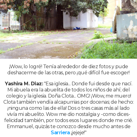
¡Wow, lo logré! Tenía alrededor de diez fotos y pude
deshacerme de las otras, pero ¡qué difícil fue escoger!
Yashira M. Diaz:
"Esa iglesia... Donde fui desde que nací.
Mi abuela era la abuelita de todos los niños de ahí; del
colegio y la iglesia. Doña Clota... OMG! ¡Wow, me muero!
Clota también vendía alcapurrias por docenas; de hecho:
¡ninguna como las de ella! Dos o tres casas más al lado
vivía mi abuelito. Wow me dio nostalgia y -como dices-
felicidad también, por todos esos lugares donde me crié.
Emmanuel, quizás te conozco desde mucho antes de
Sarriera
¡jejeje!"