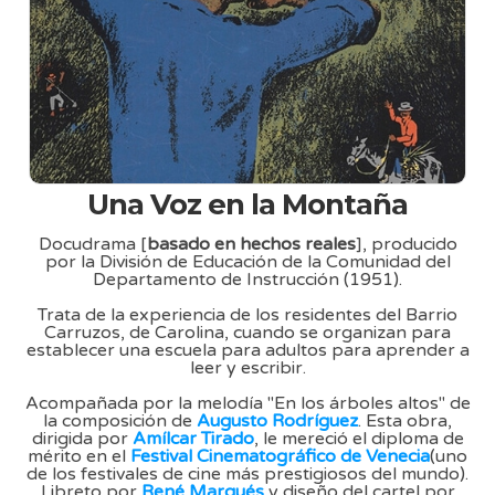
Una Voz en la Montaña
Docudrama [
basado en hechos reales
], producido
por la División de Educación de la Comunidad del
Departamento de Instrucción (1951).
Trata de la experiencia de los residentes del Barrio
Carruzos, de Carolina, cuando se organizan para
establecer una escuela para adultos para aprender a
leer y escribir.
Acompañada por la melodía "En los árboles altos" de
la composición de
Augusto Rodríguez
. Esta obra,
dirigida por
Amílcar Tirado
, le mereció el diploma de
mérito en el
Festival Cinematográfico de Venecia
(uno
de los festivales de cine más prestigiosos del mundo).
Libreto por
René Marqués
y diseño del cartel por