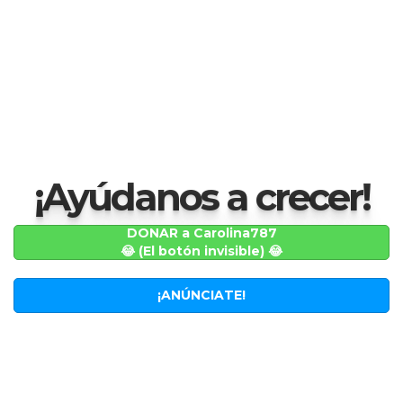
¡Ayúdanos a crecer!
DONAR a Carolina787
😂 (El botón invisible) 😂
¡ANÚNCIATE!