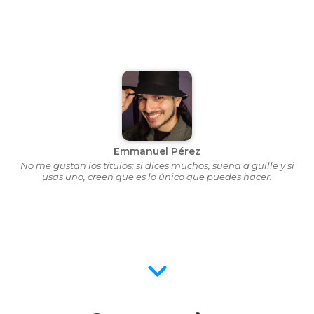
Emmanuel Pérez
No me gustan los títulos; si dices muchos, suena a guille y si
usas uno, creen que es lo único que puedes hacer.