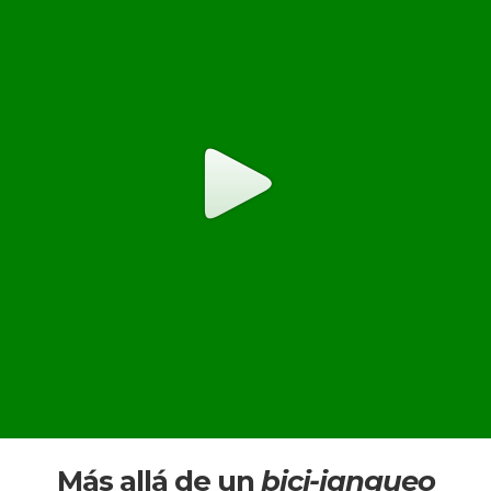
Más allá de un
bici-jangueo