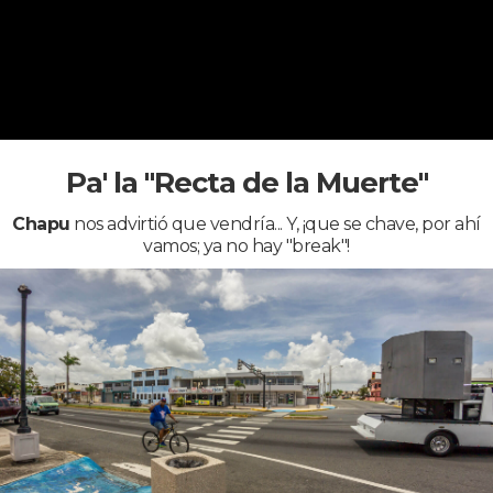
Pa' la "Recta de la Muerte"
Chapu
nos advirtió que vendría... Y, ¡que se chave, por ahí
vamos; ya no hay "break"!