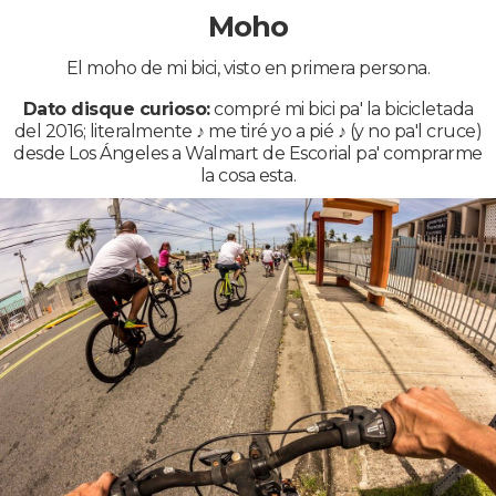
Moho
El moho de mi bici, visto en primera persona.
Dato disque curioso:
compré mi bici pa' la bicicletada
del 2016; literalmente ♪ me tiré yo a pié ♪ (y no pa'l cruce)
desde Los Ángeles a Walmart de Escorial pa' comprarme
la cosa esta.