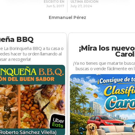
ESCRITO EN
ÚLTIMA EDICIÓN
Jun 5, 2017
July 27, 2024
Emmanuel Pérez
ueña BBQ
¡Mira los nuevo
 de La Borinqueña BBQ a tu casa o
Carol
edes hacer tu orden llamando al
ar a recogerla!
¡Ya no tienes que matarte busc
buscas o vende fácilmente en l