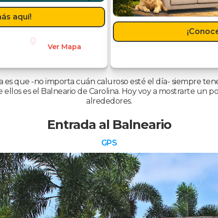
ás aquí!
¡Conoce
Ver Mapa
na es que -no importa cuán caluroso esté el día- siempre te
 ellos es el Balneario de Carolina. Hoy voy a mostrarte un po
alrededores.
Entrada al Balneario
GPS