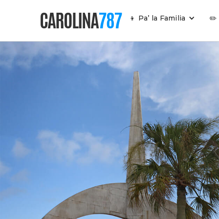
CAROLINA
787
👦 Pa’ la Familia
✏️