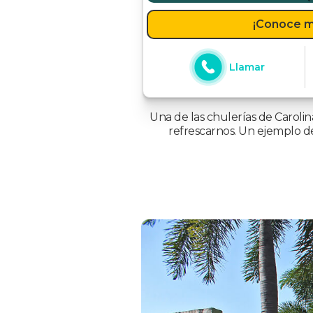
¡Conoce m
Llamar
Una de las chulerías de Caroli
refrescarnos. Un ejemplo de