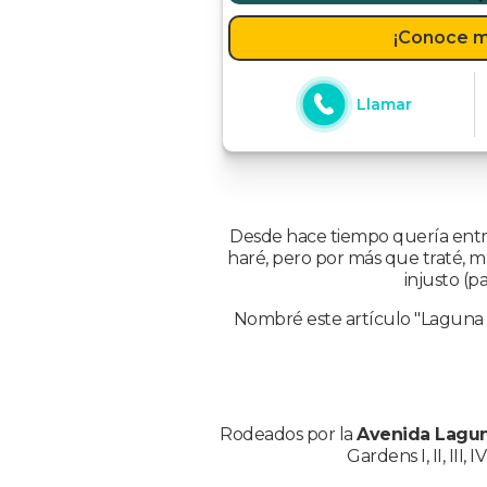
¡Conoce m
Llamar
Desde hace tiempo quería entra
haré, pero por más que traté, m
injusto (p
Nombré este artículo "Laguna 
Rodeados por la
Avenida Lagu
Gardens I, II, III