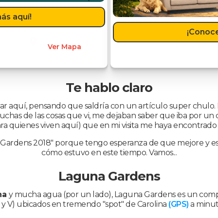
ás aquí!
¡Conoce
Ver Mapa
Te hablo claro
r aquí, pensando que saldría con un artículo super chulo.
uchas de las cosas que vi, me dejaban saber que iba por un 
ara quienes viven aquí) que en mi visita me haya encontrado
Gardens 2018" porque tengo esperanza de que mejore y est
cómo estuvo en este tiempo. Vamos...
Laguna Gardens
na
y mucha agua (por un lado), Laguna Gardens es un com
, IV y V) ubicados en tremendo "spot" de Carolina
(GPS)
a minu