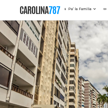
CAROLINA
787
👦 Pa’ la Familia
✏️