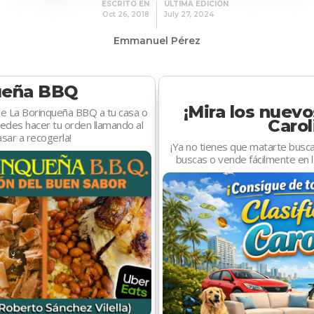
ESCRITO EN
ÚLTIMA EDICIÓN
Oct 26, 2018
July 27, 2024
Emmanuel Pérez
ueña BBQ
¡Mira los nuevo
 de La Borinqueña BBQ a tu casa o
Carol
edes hacer tu orden llamando al
ar a recogerla!
¡Ya no tienes que matarte busc
buscas o vende fácilmente en l