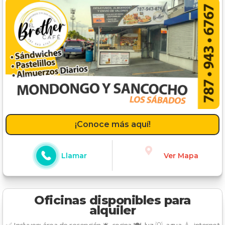
¡Conoce más aquí!
Llamar
Ver Mapa
Oficinas disponibles para
alquiler
✅ Incluyen: área de recepción 🛎️, cocina 🍽️, luz 💡, agua 💧, internet