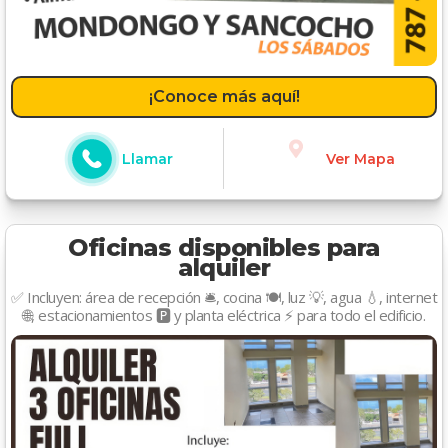
¡Conoce más aquí!
Llamar
Ver Mapa
Oficinas disponibles para
alquiler
✅ Incluyen: área de recepción 🛎️, cocina 🍽️, luz 💡, agua 💧, internet
🌐, estacionamientos 🅿️ y planta eléctrica ⚡ para todo el edificio.